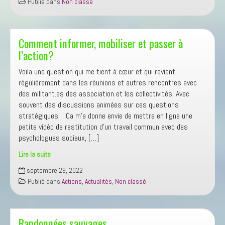
Publié dans
Non classé
»
tous
les
Comment informer, mobiliser et passer à
lundis
après-
l’action?
midi
Voila une question qui me tient à cœur et qui revient
!
régulièrement dans les réunions et autres rencontres avec
des militant.es des association et les collectivités. Avec
souvent des discussions animées sur ces questions
stratégiques …Ca m’a donne envie de mettre en ligne une
petite vidéo de restitution d’un travail commun avec des
psychologues sociaux, […]
Lire la suite
Comment
septembre 29, 2022
informer,
Publié dans
Actions
,
Actualités
,
Non classé
mobiliser
et
passer
Randonnées sauvages
à