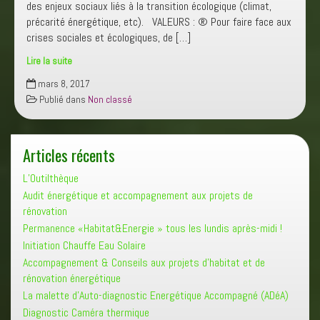
des enjeux sociaux liés à la transition écologique (climat,
précarité énergétique, etc). VALEURS : ® Pour faire face aux
crises sociales et écologiques, de […]
Lire la suite
Kerléa,
mars 8, 2017
accompagner
Publié dans
Non classé
les
transitions
sociales
Articles récents
et
écologiques.
L’Outilthèque
Audit énergétique et accompagnement aux projets de
rénovation
Permanence «Habitat&Energie » tous les lundis après-midi !
Initiation Chauffe Eau Solaire
Accompagnement & Conseils aux projets d’habitat et de
rénovation énergétique
La malette d’Auto-diagnostic Energétique Accompagné (ADéA)
Diagnostic Caméra thermique